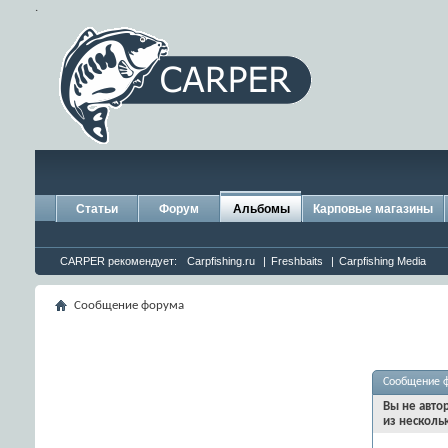
.
Статьи
Форум
Альбомы
Карповые магазины
CARPER рекомендует:
Carpfishing.ru
|
Freshbaits
|
Carpfishing Media
Сообщение форума
Сообщение 
Вы не авто
из несколь