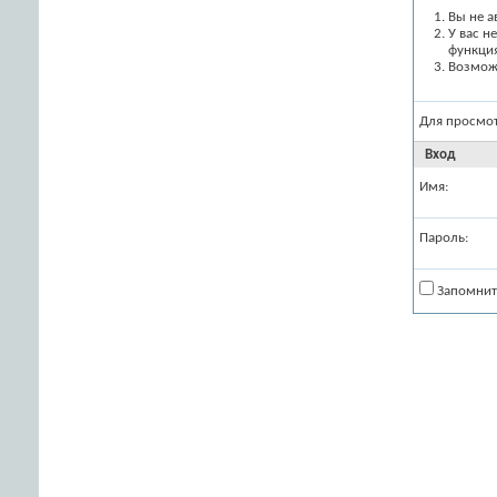
Вы не а
У вас н
функци
Возможн
Для просмо
Вход
Имя:
Пароль:
Запомнит