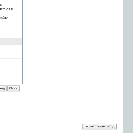
з.
титься к
айте.
Быстрый переход